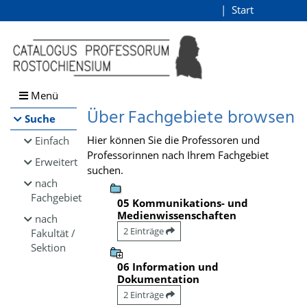
Browsen
Start
Login
direkt zum Inhalt
Menü
Über Fachgebiete browsen
Suche
Hier können Sie die Professoren und
Einfach
Professorinnen nach Ihrem Fachgebiet
Erweitert
suchen.
nach
Fachgebiet
05 Kommunikations- und
Medienwissenschaften
nach
2 Einträge
Fakultät /
Sektion
06 Information und
Dokumentation
2 Einträge