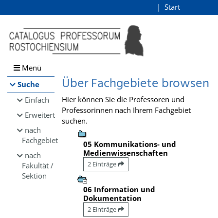
Browsen
Start
Login
direkt zum Inhalt
Menü
Über Fachgebiete browsen
Suche
Hier können Sie die Professoren und
Einfach
Professorinnen nach Ihrem Fachgebiet
Erweitert
suchen.
nach
Fachgebiet
05 Kommunikations- und
Medienwissenschaften
nach
2 Einträge
Fakultät /
Sektion
06 Information und
Dokumentation
2 Einträge