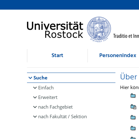
Browsen
direkt zum Inhalt
Start
Personenindex
Über
Suche
Hier kön
Einfach
Erweitert
nach Fachgebiet
nach Fakultät / Sektion