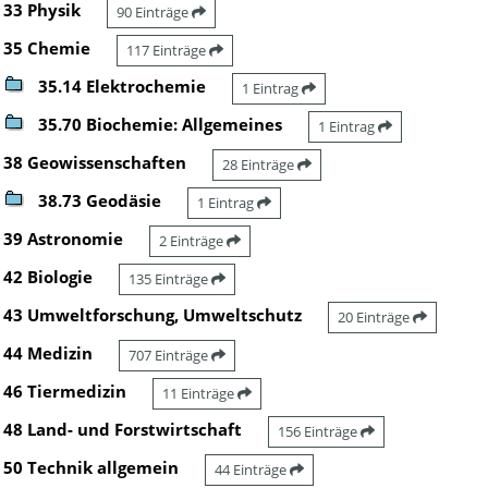
33 Physik
90 Einträge
35 Chemie
117 Einträge
35.14 Elektrochemie
1 Eintrag
35.70 Biochemie: Allgemeines
1 Eintrag
38 Geowissenschaften
28 Einträge
38.73 Geodäsie
1 Eintrag
39 Astronomie
2 Einträge
42 Biologie
135 Einträge
43 Umweltforschung, Umweltschutz
20 Einträge
44 Medizin
707 Einträge
46 Tiermedizin
11 Einträge
48 Land- und Forstwirtschaft
156 Einträge
50 Technik allgemein
44 Einträge