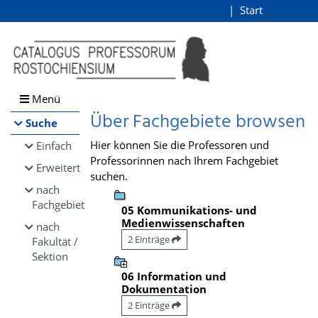
Browsen
Start
Login
direkt zum Inhalt
Menü
Über Fachgebiete browsen
Suche
Hier können Sie die Professoren und
Einfach
Professorinnen nach Ihrem Fachgebiet
Erweitert
suchen.
nach
Fachgebiet
05 Kommunikations- und
Medienwissenschaften
nach
2 Einträge
Fakultät /
Sektion
06 Information und
Dokumentation
2 Einträge