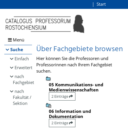
Browsen
Start
Login
direkt zum Inhalt
Menü
Über Fachgebiete browsen
Suche
Hier können Sie die Professoren und
Einfach
Professorinnen nach Ihrem Fachgebiet
Erweitert
suchen.
nach
Fachgebiet
05 Kommunikations- und
Medienwissenschaften
nach
2 Einträge
Fakultät /
Sektion
06 Information und
Dokumentation
2 Einträge