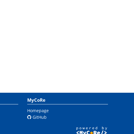
MyCoRe
Homepage
GitHub