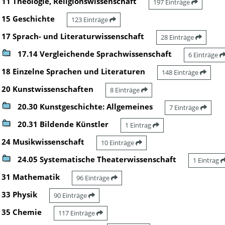
11 Theologie, Religionswissenschaft
197 Einträge
15 Geschichte
123 Einträge
17 Sprach- und Literaturwissenschaft
28 Einträge
17.14 Vergleichende Sprachwissenschaft
6 Einträge
18 Einzelne Sprachen und Literaturen
148 Einträge
20 Kunstwissenschaften
8 Einträge
20.30 Kunstgeschichte: Allgemeines
7 Einträge
20.31 Bildende Künstler
1 Eintrag
24 Musikwissenschaft
10 Einträge
24.05 Systematische Theaterwissenschaft
1 Eintrag
31 Mathematik
96 Einträge
33 Physik
90 Einträge
35 Chemie
117 Einträge