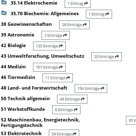
35.14 Elektrochemie
1 Eintrag
35.70 Biochemie: Allgemeines
1 Eintrag
38 Geowissenschaften
28 Einträge
39 Astronomie
2 Einträge
42 Biologie
135 Einträge
43 Umweltforschung, Umweltschutz
20 Einträge
44 Medizin
707 Einträge
46 Tiermedizin
11 Einträge
48 Land- und Forstwirtschaft
156 Einträge
50 Technik allgemein
44 Einträge
51 Werkstoffkunde
6 Einträge
52 Maschinenbau, Energietechnik,
95 
Fertigungstechnik
53 Elektrotechnik
59 Einträge