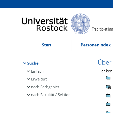
Browsen
direkt zum Inhalt
Start
Personenindex
Über
Suche
Hier kön
Einfach
Erweitert
nach Fachgebiet
nach Fakultät / Sektion