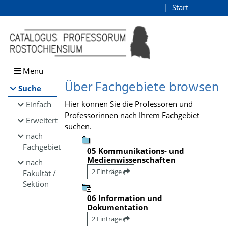
Browsen
Start
Login
direkt zum Inhalt
Menü
Über Fachgebiete browsen
Suche
Hier können Sie die Professoren und
Einfach
Professorinnen nach Ihrem Fachgebiet
Erweitert
suchen.
nach
Fachgebiet
05 Kommunikations- und
Medienwissenschaften
nach
2 Einträge
Fakultät /
Sektion
06 Information und
Dokumentation
2 Einträge