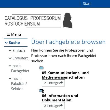
Browsen
Start
Login
direkt zum Inhalt
Menü
Über Fachgebiete browsen
Suche
Hier können Sie die Professoren und
Einfach
Professorinnen nach Ihrem Fachgebiet
Erweitert
suchen.
nach
Fachgebiet
05 Kommunikations- und
Medienwissenschaften
nach
2 Einträge
Fakultät /
Sektion
06 Information und
Dokumentation
2 Einträge