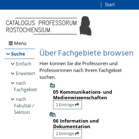
Browsen
Start
Login
direkt zum Inhalt
Menü
Über Fachgebiete browsen
Suche
Hier können Sie die Professoren und
Einfach
Professorinnen nach Ihrem Fachgebiet
Erweitert
suchen.
nach
Fachgebiet
05 Kommunikations- und
Medienwissenschaften
nach
2 Einträge
Fakultät /
Sektion
06 Information und
Dokumentation
2 Einträge