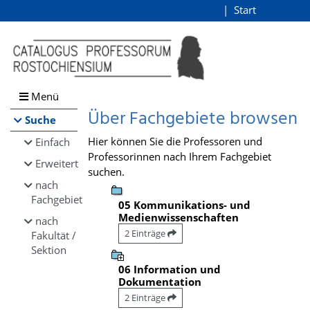
Browsen
Start
Login
direkt zum Inhalt
Menü
Über Fachgebiete browsen
Suche
Hier können Sie die Professoren und
Einfach
Professorinnen nach Ihrem Fachgebiet
Erweitert
suchen.
nach
Fachgebiet
05 Kommunikations- und
Medienwissenschaften
nach
2 Einträge
Fakultät /
Sektion
06 Information und
Dokumentation
2 Einträge