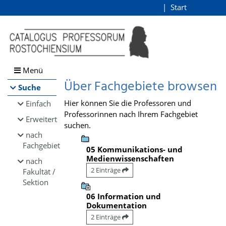
Browsen
Start
Login
direkt zum Inhalt
Menü
Über Fachgebiete browsen
Suche
Hier können Sie die Professoren und
Einfach
Professorinnen nach Ihrem Fachgebiet
Erweitert
suchen.
nach
Fachgebiet
05 Kommunikations- und
Medienwissenschaften
nach
2 Einträge
Fakultät /
Sektion
06 Information und
Dokumentation
2 Einträge