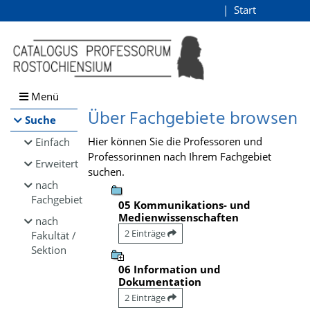
Browsen
Start
Login
direkt zum Inhalt
Menü
Über Fachgebiete browsen
Suche
Hier können Sie die Professoren und
Einfach
Professorinnen nach Ihrem Fachgebiet
Erweitert
suchen.
nach
Fachgebiet
05 Kommunikations- und
Medienwissenschaften
nach
2 Einträge
Fakultät /
Sektion
06 Information und
Dokumentation
2 Einträge