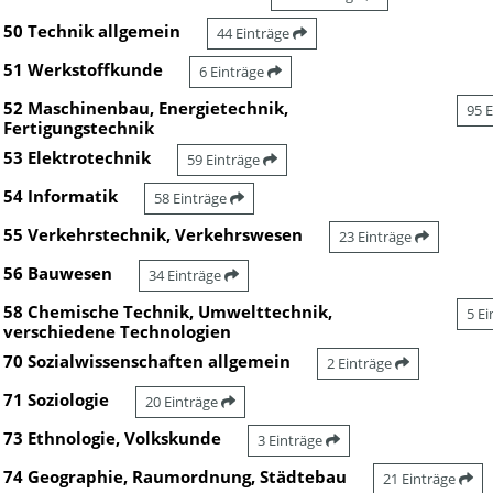
50 Technik allgemein
44 Einträge
51 Werkstoffkunde
6 Einträge
52 Maschinenbau, Energietechnik,
95 
Fertigungstechnik
53 Elektrotechnik
59 Einträge
54 Informatik
58 Einträge
55 Verkehrstechnik, Verkehrswesen
23 Einträge
56 Bauwesen
34 Einträge
58 Chemische Technik, Umwelttechnik,
5 E
verschiedene Technologien
70 Sozialwissenschaften allgemein
2 Einträge
71 Soziologie
20 Einträge
73 Ethnologie, Volkskunde
3 Einträge
74 Geographie, Raumordnung, Städtebau
21 Einträge