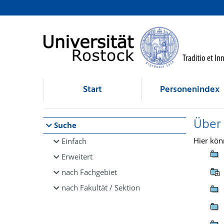
Browsen
direkt zum Inhalt
Start
Personenindex
Über
Suche
Hier kön
Einfach
Erweitert
nach Fachgebiet
nach Fakultät / Sektion