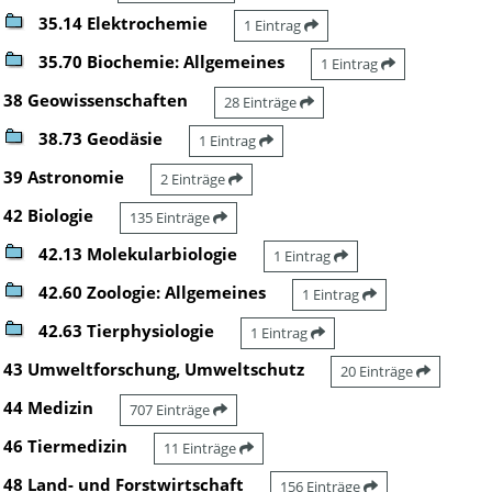
35.14 Elektrochemie
1 Eintrag
35.70 Biochemie: Allgemeines
1 Eintrag
38 Geowissenschaften
28 Einträge
38.73 Geodäsie
1 Eintrag
39 Astronomie
2 Einträge
42 Biologie
135 Einträge
42.13 Molekularbiologie
1 Eintrag
42.60 Zoologie: Allgemeines
1 Eintrag
42.63 Tierphysiologie
1 Eintrag
43 Umweltforschung, Umweltschutz
20 Einträge
44 Medizin
707 Einträge
46 Tiermedizin
11 Einträge
48 Land- und Forstwirtschaft
156 Einträge