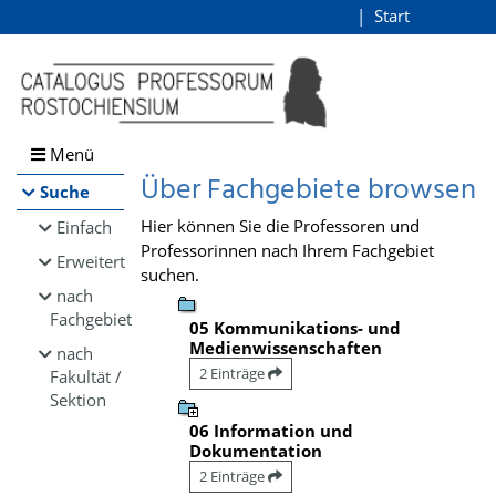
Browsen
Start
Login
direkt zum Inhalt
Menü
Über Fachgebiete browsen
Suche
Hier können Sie die Professoren und
Einfach
Professorinnen nach Ihrem Fachgebiet
Erweitert
suchen.
nach
Fachgebiet
05 Kommunikations- und
Medienwissenschaften
nach
2 Einträge
Fakultät /
Sektion
06 Information und
Dokumentation
2 Einträge