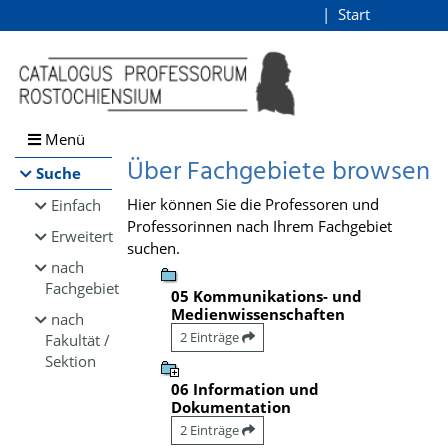
Browsen
Start
Login
direkt zum Inhalt
Menü
Über Fachgebiete browsen
Suche
Hier können Sie die Professoren und
Einfach
Professorinnen nach Ihrem Fachgebiet
Erweitert
suchen.
nach
Fachgebiet
05 Kommunikations- und
Medienwissenschaften
nach
2 Einträge
Fakultät /
Sektion
06 Information und
Dokumentation
2 Einträge