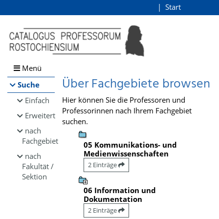
Browsen
Start
Login
direkt zum Inhalt
Menü
Über Fachgebiete browsen
Suche
Hier können Sie die Professoren und
Einfach
Professorinnen nach Ihrem Fachgebiet
Erweitert
suchen.
nach
Fachgebiet
05 Kommunikations- und
Medienwissenschaften
nach
2 Einträge
Fakultät /
Sektion
06 Information und
Dokumentation
2 Einträge