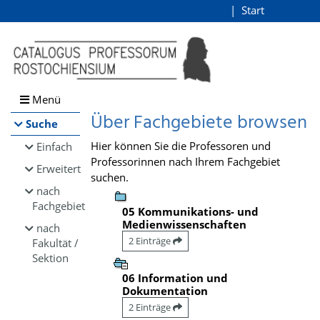
Browsen
Start
Login
direkt zum Inhalt
Menü
Über Fachgebiete browsen
Suche
Hier können Sie die Professoren und
Einfach
Professorinnen nach Ihrem Fachgebiet
Erweitert
suchen.
nach
Fachgebiet
05 Kommunikations- und
Medienwissenschaften
nach
2 Einträge
Fakultät /
Sektion
06 Information und
Dokumentation
2 Einträge