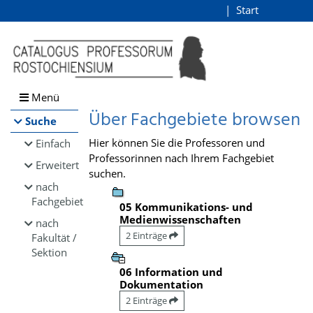
Browsen
Start
Login
direkt zum Inhalt
Menü
Über Fachgebiete browsen
Suche
Hier können Sie die Professoren und
Einfach
Professorinnen nach Ihrem Fachgebiet
Erweitert
suchen.
nach
Fachgebiet
05 Kommunikations- und
Medienwissenschaften
nach
2 Einträge
Fakultät /
Sektion
06 Information und
Dokumentation
2 Einträge