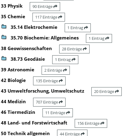
33 Physik
90 Einträge
35 Chemie
117 Einträge
35.14 Elektrochemie
1 Eintrag
35.70 Biochemie: Allgemeines
1 Eintrag
38 Geowissenschaften
28 Einträge
38.73 Geodäsie
1 Eintrag
39 Astronomie
2 Einträge
42 Biologie
135 Einträge
43 Umweltforschung, Umweltschutz
20 Einträge
44 Medizin
707 Einträge
46 Tiermedizin
11 Einträge
48 Land- und Forstwirtschaft
156 Einträge
50 Technik allgemein
44 Einträge