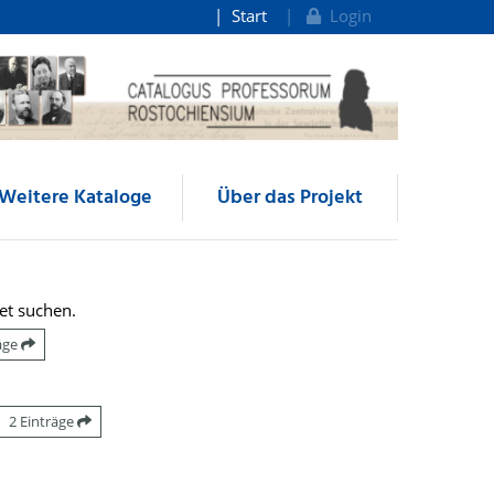
Start
Login
Weitere Kataloge
Über das Projekt
et suchen.
räge
2 Einträge