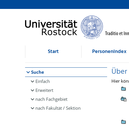
Browsen
direkt zum Inhalt
Start
Personenindex
Über
Suche
Hier kön
Einfach
Erweitert
nach Fachgebiet
nach Fakultät / Sektion