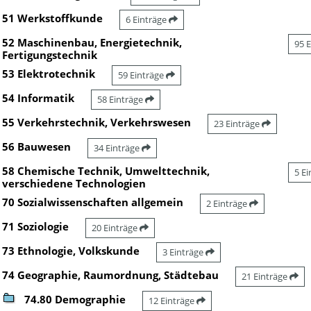
51 Werkstoffkunde
6 Einträge
52 Maschinenbau, Energietechnik,
95 
Fertigungstechnik
53 Elektrotechnik
59 Einträge
54 Informatik
58 Einträge
55 Verkehrstechnik, Verkehrswesen
23 Einträge
56 Bauwesen
34 Einträge
58 Chemische Technik, Umwelttechnik,
5 E
verschiedene Technologien
70 Sozialwissenschaften allgemein
2 Einträge
71 Soziologie
20 Einträge
73 Ethnologie, Volkskunde
3 Einträge
74 Geographie, Raumordnung, Städtebau
21 Einträge
74.80 Demographie
12 Einträge