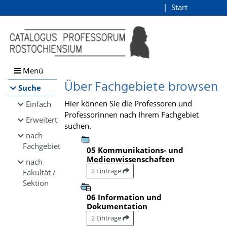
Browsen
Start
Login
direkt zum Inhalt
Menü
Über Fachgebiete browsen
Suche
Hier können Sie die Professoren und
Einfach
Professorinnen nach Ihrem Fachgebiet
Erweitert
suchen.
nach
Fachgebiet
05 Kommunikations- und
Medienwissenschaften
nach
2 Einträge
Fakultät /
Sektion
06 Information und
Dokumentation
2 Einträge