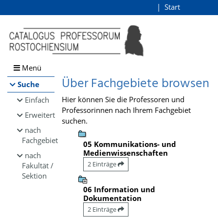
Browsen
Start
Login
direkt zum Inhalt
Menü
Über Fachgebiete browsen
Suche
Hier können Sie die Professoren und
Einfach
Professorinnen nach Ihrem Fachgebiet
Erweitert
suchen.
nach
Fachgebiet
05 Kommunikations- und
Medienwissenschaften
nach
2 Einträge
Fakultät /
Sektion
06 Information und
Dokumentation
2 Einträge