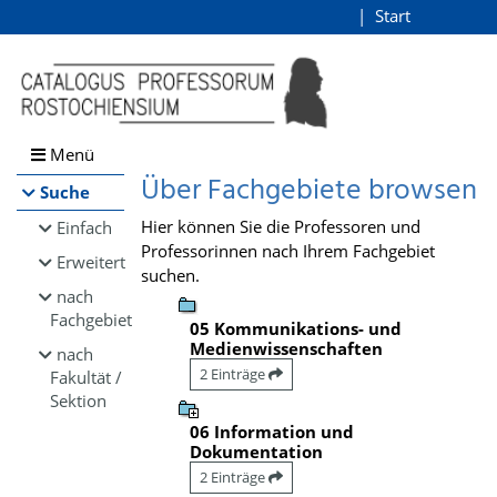
Browsen
Start
Login
direkt zum Inhalt
Menü
Über Fachgebiete browsen
Suche
Hier können Sie die Professoren und
Einfach
Professorinnen nach Ihrem Fachgebiet
Erweitert
suchen.
nach
Fachgebiet
05 Kommunikations- und
Medienwissenschaften
nach
2 Einträge
Fakultät /
Sektion
06 Information und
Dokumentation
2 Einträge