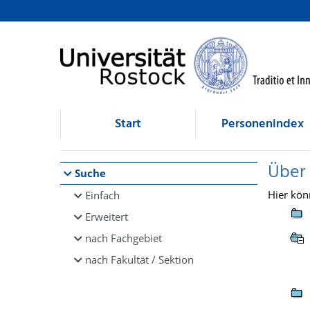
Browsen
direkt zum Inhalt
Start
Personenindex
Über
Suche
Hier kön
Einfach
Erweitert
nach Fachgebiet
nach Fakultät / Sektion