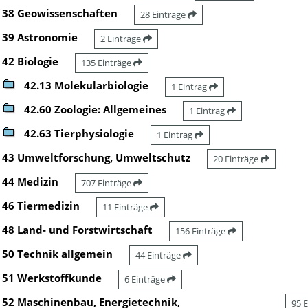
38 Geowissenschaften
28 Einträge
39 Astronomie
2 Einträge
42 Biologie
135 Einträge
42.13 Molekularbiologie
1 Eintrag
42.60 Zoologie: Allgemeines
1 Eintrag
42.63 Tierphysiologie
1 Eintrag
43 Umweltforschung, Umweltschutz
20 Einträge
44 Medizin
707 Einträge
46 Tiermedizin
11 Einträge
48 Land- und Forstwirtschaft
156 Einträge
50 Technik allgemein
44 Einträge
51 Werkstoffkunde
6 Einträge
52 Maschinenbau, Energietechnik,
95 