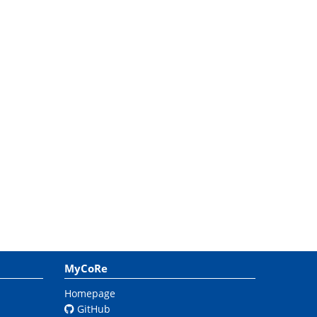
MyCoRe
Homepage
GitHub