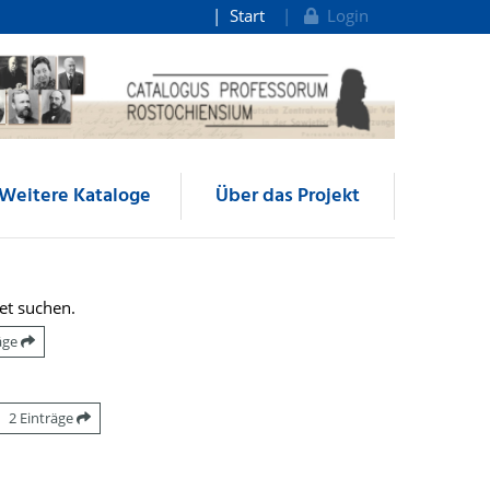
Start
Login
Weitere Kataloge
Über das Projekt
et suchen.
räge
2 Einträge