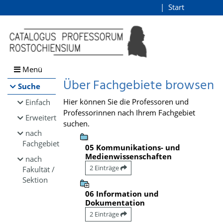
Browsen
Start
Login
direkt zum Inhalt
Menü
Über Fachgebiete browsen
Suche
Hier können Sie die Professoren und
Einfach
Professorinnen nach Ihrem Fachgebiet
Erweitert
suchen.
nach
Fachgebiet
05 Kommunikations- und
Medienwissenschaften
nach
2 Einträge
Fakultät /
Sektion
06 Information und
Dokumentation
2 Einträge