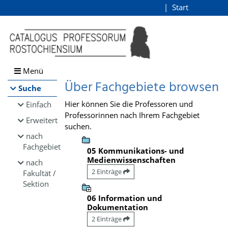
Browsen
Start
Login
direkt zum Inhalt
Menü
Über Fachgebiete browsen
Suche
Hier können Sie die Professoren und
Einfach
Professorinnen nach Ihrem Fachgebiet
Erweitert
suchen.
nach
Fachgebiet
05 Kommunikations- und
Medienwissenschaften
nach
2 Einträge
Fakultät /
Sektion
06 Information und
Dokumentation
2 Einträge