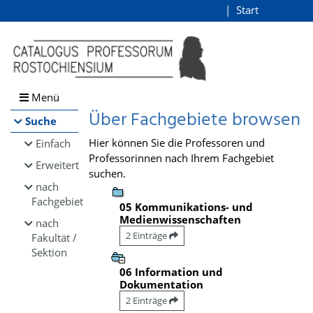
Browsen
Start
Login
direkt zum Inhalt
Menü
Über Fachgebiete browsen
Suche
Hier können Sie die Professoren und
Einfach
Professorinnen nach Ihrem Fachgebiet
Erweitert
suchen.
nach
Fachgebiet
05 Kommunikations- und
Medienwissenschaften
nach
2 Einträge
Fakultät /
Sektion
06 Information und
Dokumentation
2 Einträge