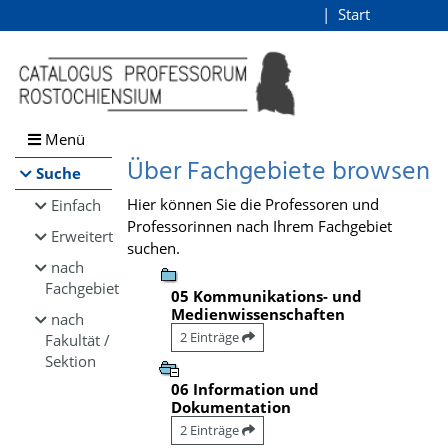
Browsen
Start
Login
direkt zum Inhalt
Menü
Über Fachgebiete browsen
Suche
Hier können Sie die Professoren und
Einfach
Professorinnen nach Ihrem Fachgebiet
Erweitert
suchen.
nach
Fachgebiet
05 Kommunikations- und
Medienwissenschaften
nach
2 Einträge
Fakultät /
Sektion
06 Information und
Dokumentation
2 Einträge