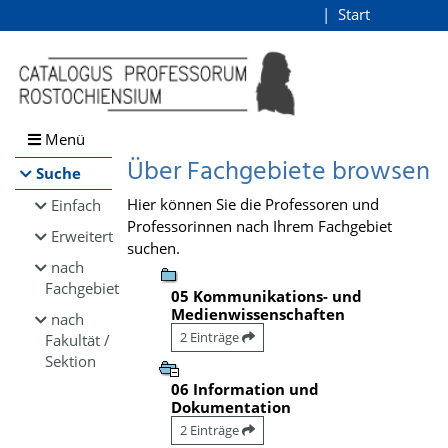
Browsen
Start
Login
direkt zum Inhalt
Menü
Über Fachgebiete browsen
Suche
Hier können Sie die Professoren und
Einfach
Professorinnen nach Ihrem Fachgebiet
Erweitert
suchen.
nach
Fachgebiet
05 Kommunikations- und
Medienwissenschaften
nach
2 Einträge
Fakultät /
Sektion
06 Information und
Dokumentation
2 Einträge