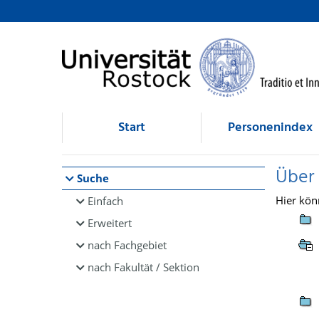
Browsen
direkt zum Inhalt
Start
Personenindex
Über
Suche
Hier kön
Einfach
Erweitert
nach Fachgebiet
nach Fakultät / Sektion