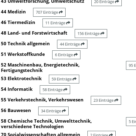
43 Umweltforschung, Umweltschutz
20 Einträge
44 Medizin
707 Einträge
46 Tiermedizin
11 Einträge
48 Land- und Forstwirtschaft
156 Einträge
50 Technik allgemein
44 Einträge
51 Werkstoffkunde
6 Einträge
52 Maschinenbau, Energietechnik,
95 
Fertigungstechnik
53 Elektrotechnik
59 Einträge
54 Informatik
58 Einträge
55 Verkehrstechnik, Verkehrswesen
23 Einträge
56 Bauwesen
34 Einträge
58 Chemische Technik, Umwelttechnik,
5 E
verschiedene Technologien
70 Sozialwissenschaften allgemein
2 Einträge