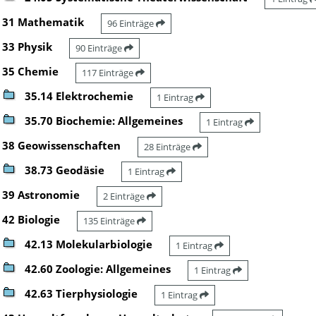
31 Mathematik
96 Einträge
33 Physik
90 Einträge
35 Chemie
117 Einträge
35.14 Elektrochemie
1 Eintrag
35.70 Biochemie: Allgemeines
1 Eintrag
38 Geowissenschaften
28 Einträge
38.73 Geodäsie
1 Eintrag
39 Astronomie
2 Einträge
42 Biologie
135 Einträge
42.13 Molekularbiologie
1 Eintrag
42.60 Zoologie: Allgemeines
1 Eintrag
42.63 Tierphysiologie
1 Eintrag