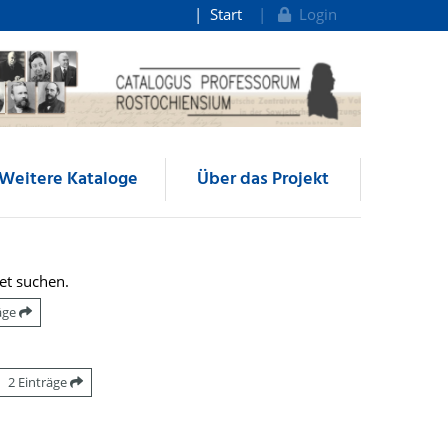
Start
Login
Weitere Kataloge
Über das Projekt
et suchen.
räge
2 Einträge