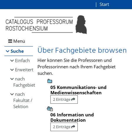
Browsen
Start
Login
direkt zum Inhalt
Menü
Über Fachgebiete browsen
Suche
Hier können Sie die Professoren und
Einfach
Professorinnen nach Ihrem Fachgebiet
Erweitert
suchen.
nach
Fachgebiet
05 Kommunikations- und
Medienwissenschaften
nach
2 Einträge
Fakultät /
Sektion
06 Information und
Dokumentation
2 Einträge