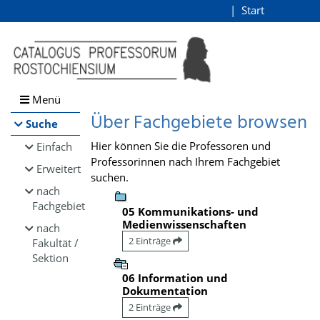
Browsen
Start
Login
direkt zum Inhalt
Menü
Über Fachgebiete browsen
Suche
Hier können Sie die Professoren und
Einfach
Professorinnen nach Ihrem Fachgebiet
Erweitert
suchen.
nach
Fachgebiet
05 Kommunikations- und
Medienwissenschaften
nach
2 Einträge
Fakultät /
Sektion
06 Information und
Dokumentation
2 Einträge