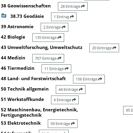
38 Geowissenschaften
28 Einträge
38.73 Geodäsie
1 Eintrag
39 Astronomie
2 Einträge
42 Biologie
135 Einträge
43 Umweltforschung, Umweltschutz
20 Einträge
44 Medizin
707 Einträge
46 Tiermedizin
11 Einträge
48 Land- und Forstwirtschaft
156 Einträge
50 Technik allgemein
44 Einträge
51 Werkstoffkunde
6 Einträge
52 Maschinenbau, Energietechnik,
95 
Fertigungstechnik
53 Elektrotechnik
59 Einträge