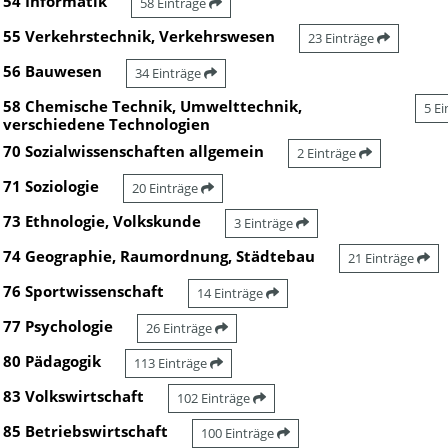
54 Informatik
58 Einträge
55 Verkehrstechnik, Verkehrswesen
23 Einträge
56 Bauwesen
34 Einträge
58 Chemische Technik, Umwelttechnik,
5 E
verschiedene Technologien
70 Sozialwissenschaften allgemein
2 Einträge
71 Soziologie
20 Einträge
73 Ethnologie, Volkskunde
3 Einträge
74 Geographie, Raumordnung, Städtebau
21 Einträge
76 Sportwissenschaft
14 Einträge
77 Psychologie
26 Einträge
80 Pädagogik
113 Einträge
83 Volkswirtschaft
102 Einträge
85 Betriebswirtschaft
100 Einträge