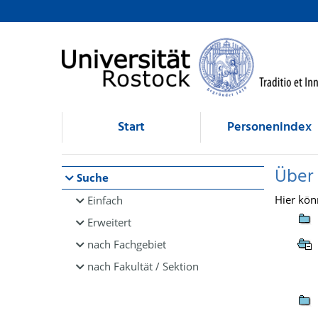
Browsen
direkt zum Inhalt
Start
Personenindex
Über
Suche
Hier kön
Einfach
Erweitert
nach Fachgebiet
nach Fakultät / Sektion