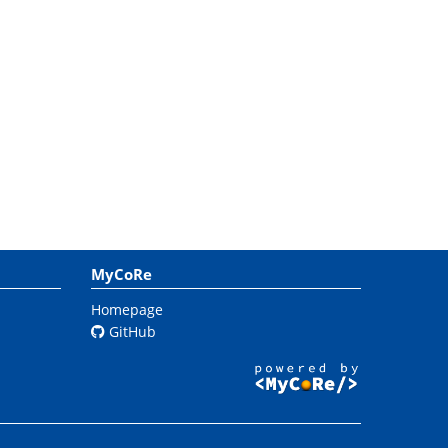
MyCoRe
Homepage
GitHub