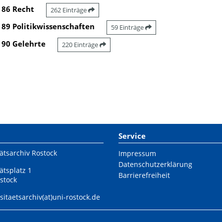
86 Recht
262 Einträge
89 Politikwissenschaften
59 Einträge
90 Gelehrte
220 Einträge
Service
ätsarchiv Rostock
Impressum
Datenschutzerklärung
ätsplatz 1
Barrierefreiheit
stock
sitaetsarchiv(at)uni-rostock.de