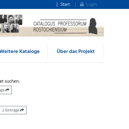
Start
Login
Weitere Kataloge
Über das Projekt
et suchen.
räge
2 Einträge