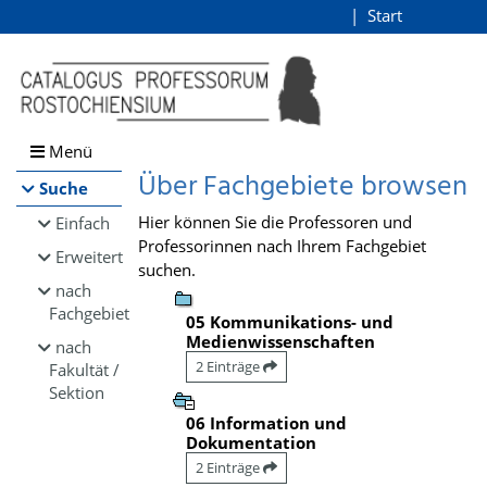
Browsen
Start
Login
direkt zum Inhalt
Menü
Über Fachgebiete browsen
Suche
Hier können Sie die Professoren und
Einfach
Professorinnen nach Ihrem Fachgebiet
Erweitert
suchen.
nach
Fachgebiet
05 Kommunikations- und
Medienwissenschaften
nach
2 Einträge
Fakultät /
Sektion
06 Information und
Dokumentation
2 Einträge