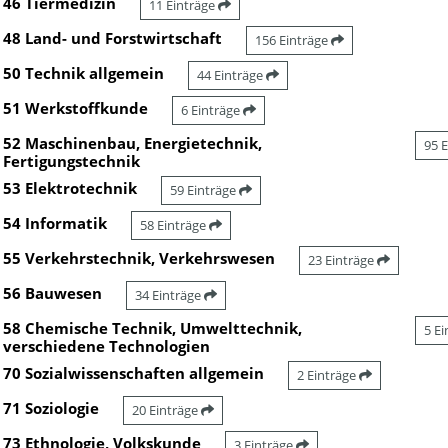
46 Tiermedizin
11 Einträge
48 Land- und Forstwirtschaft
156 Einträge
50 Technik allgemein
44 Einträge
51 Werkstoffkunde
6 Einträge
52 Maschinenbau, Energietechnik,
95 
Fertigungstechnik
53 Elektrotechnik
59 Einträge
54 Informatik
58 Einträge
55 Verkehrstechnik, Verkehrswesen
23 Einträge
56 Bauwesen
34 Einträge
58 Chemische Technik, Umwelttechnik,
5 E
verschiedene Technologien
70 Sozialwissenschaften allgemein
2 Einträge
71 Soziologie
20 Einträge
73 Ethnologie, Volkskunde
3 Einträge