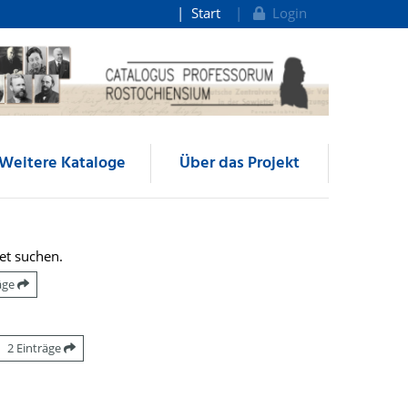
Start
Login
Weitere Kataloge
Über das Projekt
et suchen.
räge
2 Einträge