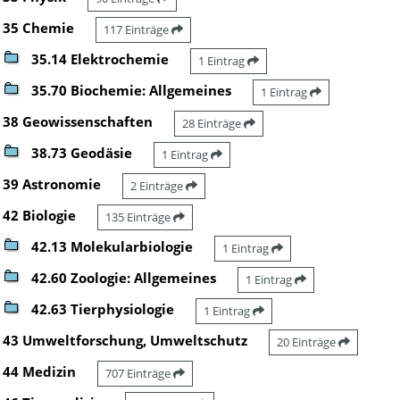
35 Chemie
117 Einträge
35.14 Elektrochemie
1 Eintrag
35.70 Biochemie: Allgemeines
1 Eintrag
38 Geowissenschaften
28 Einträge
38.73 Geodäsie
1 Eintrag
39 Astronomie
2 Einträge
42 Biologie
135 Einträge
42.13 Molekularbiologie
1 Eintrag
42.60 Zoologie: Allgemeines
1 Eintrag
42.63 Tierphysiologie
1 Eintrag
43 Umweltforschung, Umweltschutz
20 Einträge
44 Medizin
707 Einträge