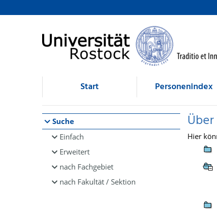
Browsen
direkt zum Inhalt
Start
Personenindex
Über
Suche
Hier kön
Einfach
Erweitert
nach Fachgebiet
nach Fakultät / Sektion