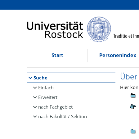
Browsen
direkt zum Inhalt
Start
Personenindex
Über
Suche
Hier kön
Einfach
Erweitert
nach Fachgebiet
nach Fakultät / Sektion