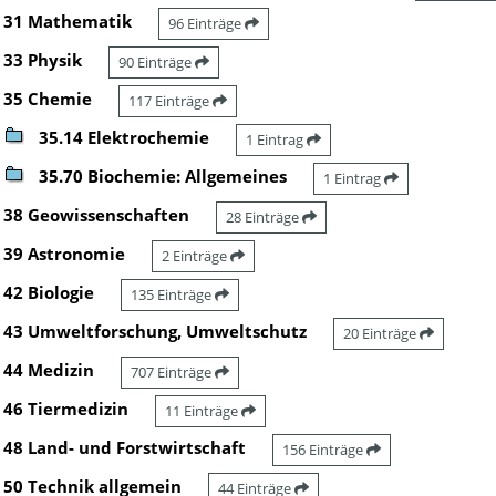
31 Mathematik
96 Einträge
33 Physik
90 Einträge
35 Chemie
117 Einträge
35.14 Elektrochemie
1 Eintrag
35.70 Biochemie: Allgemeines
1 Eintrag
38 Geowissenschaften
28 Einträge
39 Astronomie
2 Einträge
42 Biologie
135 Einträge
43 Umweltforschung, Umweltschutz
20 Einträge
44 Medizin
707 Einträge
46 Tiermedizin
11 Einträge
48 Land- und Forstwirtschaft
156 Einträge
50 Technik allgemein
44 Einträge