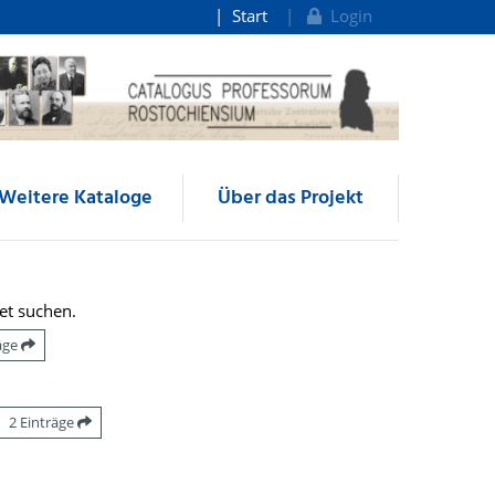
Start
Login
Weitere Kataloge
Über das Projekt
et suchen.
räge
2 Einträge