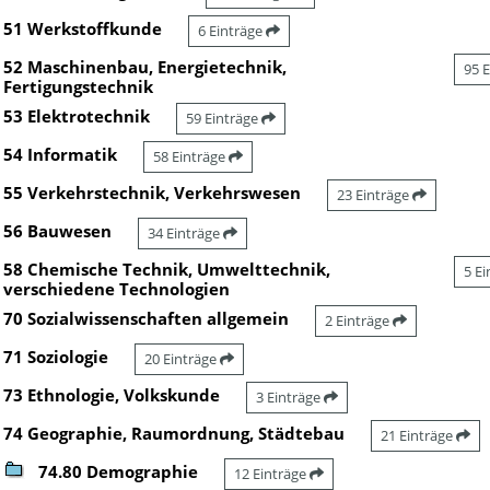
51 Werkstoffkunde
6 Einträge
52 Maschinenbau, Energietechnik,
95 
Fertigungstechnik
53 Elektrotechnik
59 Einträge
54 Informatik
58 Einträge
55 Verkehrstechnik, Verkehrswesen
23 Einträge
56 Bauwesen
34 Einträge
58 Chemische Technik, Umwelttechnik,
5 E
verschiedene Technologien
70 Sozialwissenschaften allgemein
2 Einträge
71 Soziologie
20 Einträge
73 Ethnologie, Volkskunde
3 Einträge
74 Geographie, Raumordnung, Städtebau
21 Einträge
74.80 Demographie
12 Einträge