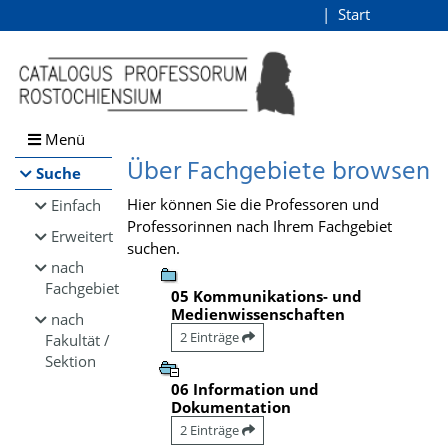
Browsen
Start
Login
direkt zum Inhalt
Menü
Über Fachgebiete browsen
Suche
Hier können Sie die Professoren und
Einfach
Professorinnen nach Ihrem Fachgebiet
Erweitert
suchen.
nach
Fachgebiet
05 Kommunikations- und
Medienwissenschaften
nach
2 Einträge
Fakultät /
Sektion
06 Information und
Dokumentation
2 Einträge