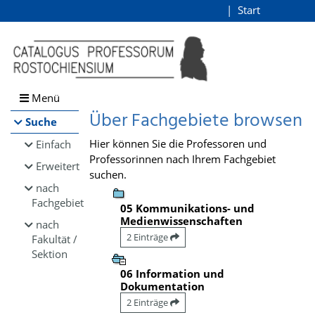
Browsen
Start
Login
direkt zum Inhalt
Menü
Über Fachgebiete browsen
Suche
Hier können Sie die Professoren und
Einfach
Professorinnen nach Ihrem Fachgebiet
Erweitert
suchen.
nach
Fachgebiet
05 Kommunikations- und
Medienwissenschaften
nach
2 Einträge
Fakultät /
Sektion
06 Information und
Dokumentation
2 Einträge