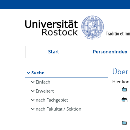
Browsen
direkt zum Inhalt
Start
Personenindex
Über
Suche
Hier kön
Einfach
Erweitert
nach Fachgebiet
nach Fakultät / Sektion