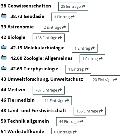
38 Geowissenschaften
28 Einträge
38.73 Geodäsie
1 Eintrag
39 Astronomie
2 Einträge
42 Biologie
135 Einträge
42.13 Molekularbiologie
1 Eintrag
42.60 Zoologie: Allgemeines
1 Eintrag
42.63 Tierphysiologie
1 Eintrag
43 Umweltforschung, Umweltschutz
20 Einträge
44 Medizin
707 Einträge
46 Tiermedizin
11 Einträge
48 Land- und Forstwirtschaft
156 Einträge
50 Technik allgemein
44 Einträge
51 Werkstoffkunde
6 Einträge