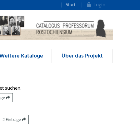
Start
Login
Weitere Kataloge
Über das Projekt
et suchen.
räge
2 Einträge