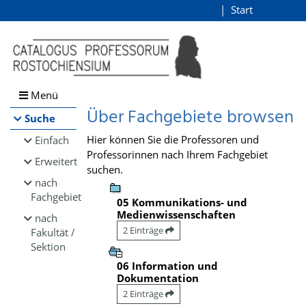
Browsen
Start
Login
direkt zum Inhalt
Menü
Über Fachgebiete browsen
Suche
Hier können Sie die Professoren und
Einfach
Professorinnen nach Ihrem Fachgebiet
Erweitert
suchen.
nach
Fachgebiet
05 Kommunikations- und
Medienwissenschaften
nach
2 Einträge
Fakultät /
Sektion
06 Information und
Dokumentation
2 Einträge