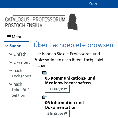
Browsen
Start
Login
direkt zum Inhalt
Menü
Über Fachgebiete browsen
Suche
Hier können Sie die Professoren und
Einfach
Professorinnen nach Ihrem Fachgebiet
Erweitert
suchen.
nach
Fachgebiet
05 Kommunikations- und
Medienwissenschaften
nach
2 Einträge
Fakultät /
Sektion
06 Information und
Dokumentation
2 Einträge