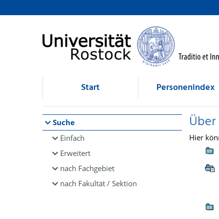
Browsen
direkt zum Inhalt
Start
Personenindex
Über
Suche
Hier kön
Einfach
Erweitert
nach Fachgebiet
nach Fakultät / Sektion