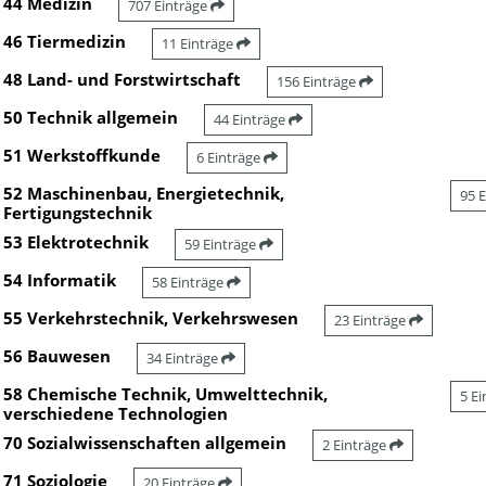
44 Medizin
707 Einträge
46 Tiermedizin
11 Einträge
48 Land- und Forstwirtschaft
156 Einträge
50 Technik allgemein
44 Einträge
51 Werkstoffkunde
6 Einträge
52 Maschinenbau, Energietechnik,
95 
Fertigungstechnik
53 Elektrotechnik
59 Einträge
54 Informatik
58 Einträge
55 Verkehrstechnik, Verkehrswesen
23 Einträge
56 Bauwesen
34 Einträge
58 Chemische Technik, Umwelttechnik,
5 E
verschiedene Technologien
70 Sozialwissenschaften allgemein
2 Einträge
71 Soziologie
20 Einträge