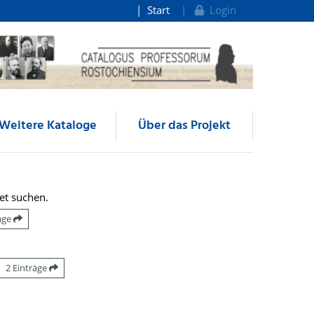
Start
Login
Weitere Kataloge
Über das Projekt
et suchen.
räge
2 Einträge