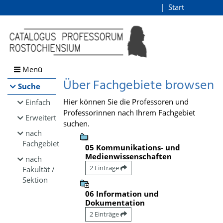
Browsen
Start
Login
direkt zum Inhalt
Menü
Über Fachgebiete browsen
Suche
Hier können Sie die Professoren und
Einfach
Professorinnen nach Ihrem Fachgebiet
Erweitert
suchen.
nach
Fachgebiet
05 Kommunikations- und
Medienwissenschaften
nach
2 Einträge
Fakultät /
Sektion
06 Information und
Dokumentation
2 Einträge