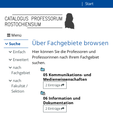
Browsen
Start
Login
direkt zum Inhalt
Menü
Über Fachgebiete browsen
Suche
Hier können Sie die Professoren und
Einfach
Professorinnen nach Ihrem Fachgebiet
Erweitert
suchen.
nach
Fachgebiet
05 Kommunikations- und
Medienwissenschaften
nach
2 Einträge
Fakultät /
Sektion
06 Information und
Dokumentation
2 Einträge