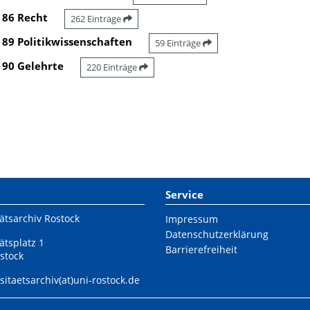
86 Recht
262 Einträge
89 Politikwissenschaften
59 Einträge
90 Gelehrte
220 Einträge
Service
ätsarchiv Rostock
Impressum
Datenschutzerklärung
ätsplatz 1
Barrierefreiheit
stock
sitaetsarchiv(at)uni-rostock.de