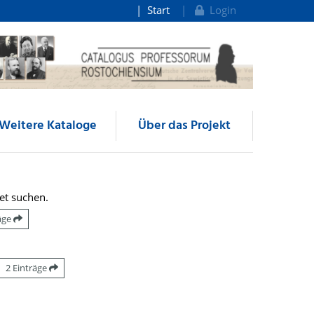
Start
Login
Weitere Kataloge
Über das Projekt
et suchen.
räge
2 Einträge