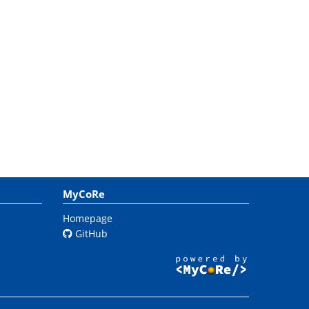
MyCoRe
Homepage
GitHub