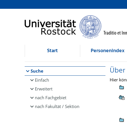
Browsen
direkt zum Inhalt
Start
Personenindex
Über
Suche
Hier kön
Einfach
Erweitert
nach Fachgebiet
nach Fakultät / Sektion