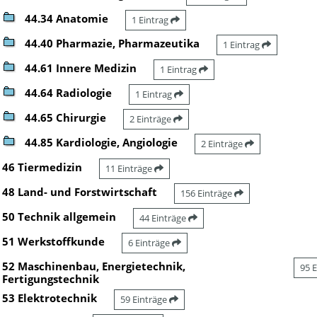
44.34 Anatomie
1 Eintrag
44.40 Pharmazie, Pharmazeutika
1 Eintrag
44.61 Innere Medizin
1 Eintrag
44.64 Radiologie
1 Eintrag
44.65 Chirurgie
2 Einträge
44.85 Kardiologie, Angiologie
2 Einträge
46 Tiermedizin
11 Einträge
48 Land- und Forstwirtschaft
156 Einträge
50 Technik allgemein
44 Einträge
51 Werkstoffkunde
6 Einträge
52 Maschinenbau, Energietechnik,
95 
Fertigungstechnik
53 Elektrotechnik
59 Einträge