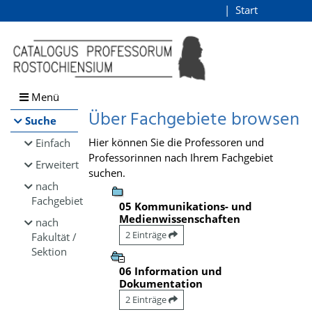
Browsen
Start
Login
direkt zum Inhalt
Menü
Über Fachgebiete browsen
Suche
Hier können Sie die Professoren und
Einfach
Professorinnen nach Ihrem Fachgebiet
Erweitert
suchen.
nach
Fachgebiet
05 Kommunikations- und
Medienwissenschaften
nach
2 Einträge
Fakultät /
Sektion
06 Information und
Dokumentation
2 Einträge