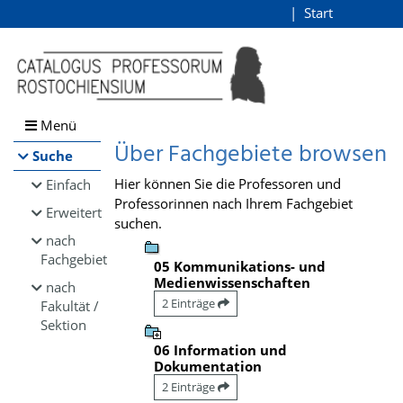
Browsen
Start
Login
direkt zum Inhalt
Menü
Über Fachgebiete browsen
Suche
Hier können Sie die Professoren und
Einfach
Professorinnen nach Ihrem Fachgebiet
Erweitert
suchen.
nach
Fachgebiet
05 Kommunikations- und
Medienwissenschaften
nach
2 Einträge
Fakultät /
Sektion
06 Information und
Dokumentation
2 Einträge