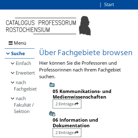
Browsen
Start
Login
direkt zum Inhalt
Menü
Über Fachgebiete browsen
Suche
Hier können Sie die Professoren und
Einfach
Professorinnen nach Ihrem Fachgebiet
Erweitert
suchen.
nach
Fachgebiet
05 Kommunikations- und
Medienwissenschaften
nach
2 Einträge
Fakultät /
Sektion
06 Information und
Dokumentation
2 Einträge