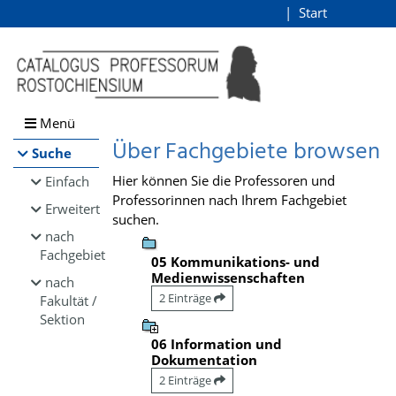
Browsen
Start
Login
direkt zum Inhalt
Menü
Über Fachgebiete browsen
Suche
Hier können Sie die Professoren und
Einfach
Professorinnen nach Ihrem Fachgebiet
Erweitert
suchen.
nach
Fachgebiet
05 Kommunikations- und
Medienwissenschaften
nach
2 Einträge
Fakultät /
Sektion
06 Information und
Dokumentation
2 Einträge