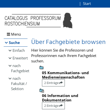
Browsen
Start
Login
direkt zum Inhalt
Menü
Über Fachgebiete browsen
Suche
Hier können Sie die Professoren und
Einfach
Professorinnen nach Ihrem Fachgebiet
Erweitert
suchen.
nach
Fachgebiet
05 Kommunikations- und
Medienwissenschaften
nach
2 Einträge
Fakultät /
Sektion
06 Information und
Dokumentation
2 Einträge