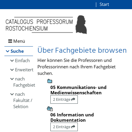
Browsen
Start
Login
direkt zum Inhalt
Menü
Über Fachgebiete browsen
Suche
Hier können Sie die Professoren und
Einfach
Professorinnen nach Ihrem Fachgebiet
Erweitert
suchen.
nach
Fachgebiet
05 Kommunikations- und
Medienwissenschaften
nach
2 Einträge
Fakultät /
Sektion
06 Information und
Dokumentation
2 Einträge